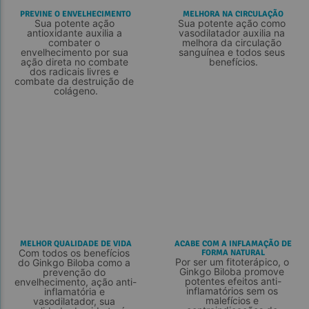
PREVINE O ENVELHECIMENTO
MELHORA NA CIRCULAÇÃO
Sua potente ação 
Sua potente ação como 
antioxidante auxilia a 
vasodilatador auxilia na 
combater o 
melhora da circulação 
envelhecimento por sua 
sanguínea e todos seus 
ação direta no combate 
benefícios.
dos radicais livres e 
combate da destruição de 
colágeno.
MELHOR QUALIDADE DE VIDA
ACABE COM A INFLAMAÇÃO DE
Com todos os benefícios 
FORMA NATURAL
Por ser um fitoterápico, o 
do Ginkgo Biloba como a 
Ginkgo Biloba promove 
prevenção do 
potentes efeitos anti-
envelhecimento, ação anti-
inflamatórios sem os 
inflamatória e 
malefícios e 
vasodilatador, sua 