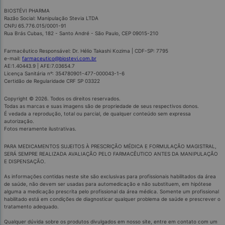
BIOSTÉVI PHARMA
Razão Social: Manipulação Stevia LTDA
CNPJ 65.776.015/0001-91
Rua Brás Cubas, 182 - Santo André - São Paulo, CEP 09015-210
Farmacêutico Responsável: Dr. Hélio Takashi Kozima | CDF-SP: 7795
e-mail:
farmaceutico@biostevi.com.br
AE:1.40443.9 | AFE:7.03654.7
Licença Sanitária nº: 354780901-477-000043-1-6
Certidão de Regularidade CRF SP 03322
Copyright © 2026. Todos os direitos reservados.
Todas as marcas e suas imagens são de propriedade de seus respectivos donos.
É vedada a reprodução, total ou parcial, de qualquer conteúdo sem expressa
autorização.
Fotos meramente ilustrativas.
PARA MEDICAMENTOS SUJEITOS À PRESCRIÇÃO MÉDICA E FORMULAÇÃO MAGISTRAL,
SERÁ SEMPRE REALIZADA AVALIAÇÃO PELO FARMACÊUTICO ANTES DA MANIPULAÇÃO
E DISPENSAÇÃO.
As informações contidas neste site são exclusivas para profissionais habilitados da área
de saúde, não devem ser usadas para automedicação e não substituem, em hipótese
alguma a medicação prescrita pelo profissional da área médica. Somente um profissional
habilitado está em condições de diagnosticar qualquer problema de saúde e prescrever o
tratamento adequado.
Qualquer dúvida sobre os produtos divulgados em nosso site, entre em contato com um