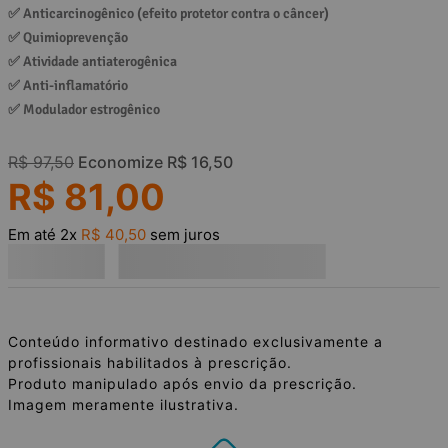
✅ 
Anticarcinogênico (efeito protetor contra o câncer)
✅ 
Quimioprevenção
✅ 
Atividade antiaterogênica
✅ 
Anti-inflamatório
✅ 
Modulador estrogênico
R$
97
,
50
Economize
R$
16
,
50
R$
81
,
00
Em até
2
x
R$
40
,
50
sem juros
Conteúdo informativo destinado exclusivamente a
profissionais habilitados à prescrição.
Produto manipulado após envio da prescrição.
Imagem meramente ilustrativa.