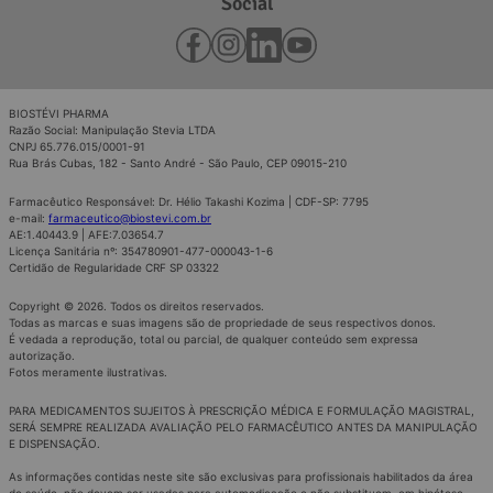
Social
BIOSTÉVI PHARMA
Razão Social: Manipulação Stevia LTDA
CNPJ 65.776.015/0001-91
Rua Brás Cubas, 182 - Santo André - São Paulo, CEP 09015-210
Farmacêutico Responsável: Dr. Hélio Takashi Kozima | CDF-SP: 7795
e-mail:
farmaceutico@biostevi.com.br
AE:1.40443.9 | AFE:7.03654.7
Licença Sanitária nº: 354780901-477-000043-1-6
Certidão de Regularidade CRF SP 03322
Copyright © 2026. Todos os direitos reservados.
Todas as marcas e suas imagens são de propriedade de seus respectivos donos.
É vedada a reprodução, total ou parcial, de qualquer conteúdo sem expressa
autorização.
Fotos meramente ilustrativas.
PARA MEDICAMENTOS SUJEITOS À PRESCRIÇÃO MÉDICA E FORMULAÇÃO MAGISTRAL,
SERÁ SEMPRE REALIZADA AVALIAÇÃO PELO FARMACÊUTICO ANTES DA MANIPULAÇÃO
E DISPENSAÇÃO.
As informações contidas neste site são exclusivas para profissionais habilitados da área