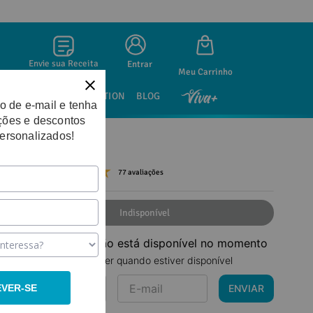
Envie sua Receita
Entrar
SAÚDE SEXUAL
NUTRITION
BLOG
o de e-mail e tenha
ções e descontos
personalizados!
77 avaliações
Indisponível
Este produto não está disponível no momento
Quero saber quando estiver disponível
ENVIAR
EVER-SE