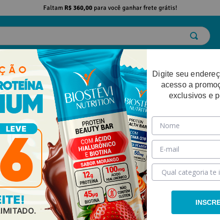
Faltam
R$ 360,00
para você ganhar frete grátis!
ELO
EMAGRECIMENTO
DESEMPENHO FÍSICO
BELEZA
SAÚDE
Digite seu endereç
acesso a promo
exclusivos e 
ra de Proteína Premium
INSCR