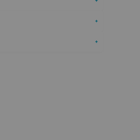
+
+
+