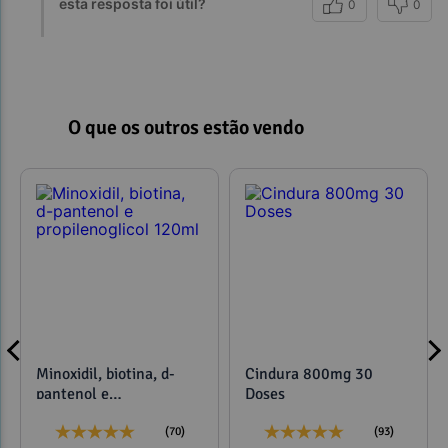
esta resposta foi útil?
0
0
O que os outros estão vendo
Minoxidil, biotina, d-
Cindura 800mg 30
pantenol e
Doses
propilenoglicol 120ml
(70)
(93)