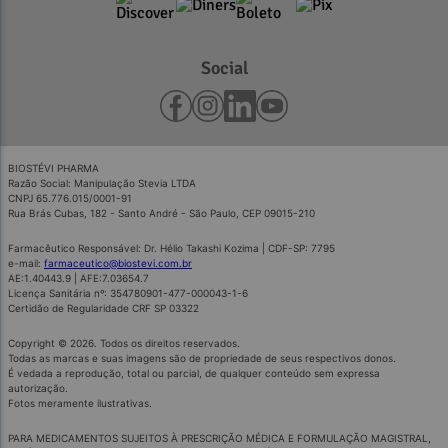
Social
BIOSTÉVI PHARMA
Razão Social: Manipulação Stevia LTDA
CNPJ 65.776.015/0001-91
Rua Brás Cubas, 182 - Santo André - São Paulo, CEP 09015-210
Farmacêutico Responsável: Dr. Hélio Takashi Kozima | CDF-SP: 7795
e-mail:
farmaceutico@biostevi.com.br
AE:1.40443.9 | AFE:7.03654.7
Licença Sanitária nº: 354780901-477-000043-1-6
Certidão de Regularidade CRF SP 03322
Copyright © 2026. Todos os direitos reservados.
Todas as marcas e suas imagens são de propriedade de seus respectivos donos.
É vedada a reprodução, total ou parcial, de qualquer conteúdo sem expressa
autorização.
Fotos meramente ilustrativas.
PARA MEDICAMENTOS SUJEITOS À PRESCRIÇÃO MÉDICA E FORMULAÇÃO MAGISTRAL,