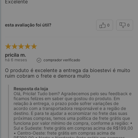
Excelente
esta avaliação foi útil?
0
0
pricila m.
há 6 meses
comprador verificado
O produto é excelente a entrega da bioestevi é muito
ruim cobram o frete e demora muito
Resposta da loja
Olá, Pricila! Tudo bem? Agradecemos pelo seu feedback e
ficamos felizes em saber que gostou do produto. Em
relação à entrega, o prazo pode sofrer variações de
acordo com a transportadora responsável e a região de
destino. E para te ajudar a economizar no frete das suas
próximas compras, temos uma política de frete grátis que
funciona por valor mínimo de compra, conforme a região: •
Sul e Sudeste: frete grátis em compras acima de R$199,00
• Centro-Oeste: frete grátis em compras acima de
R$290,00 • Norte e Nordeste: frete grátis em compras