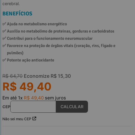
cerebral.
BENEFÍCIOS
✅ 
Ajuda no metabolismo energético
✅ 
Auxilia no metabolimo de proteinas, gorduras e carboidratos
✅ 
Contribui para o funcionamento neuromuscular
✅ 
Favorece na proteção de órgãos vitais (coração, rins, fígado e 
pulmões)
✅ 
Potente ação antioxidante
R$
64
,
70
Economize
R$
15
,
30
R$
49
,
40
Em até
1
x
R$
49
,
40
sem juros
CEP
Não sei meu CEP