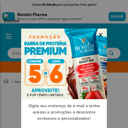
Faltam
R$ 360,00
para você ganhar frete grátis!
Biostévi Pharma
BAIXAR
Baixe o nosso APP e aproveite agora mesmo!
Buscar
Envie sua Receita
TERMOS MAIS BUSCADOS
TERMOS MAIS BUSCADOS
1
º
1
º
magnesio
magnesio
Nutrition
2
º
2
º
omega 3
omega 3
3
º
3
º
tadalafila
tadalafila
Digite seu endereço de e-mail e tenha
4
º
4
º
minoxidil
minoxidil
acesso a promoções e descontos
5
º
5
º
coenzima q10
coenzima q10
exclusivos e personalizados!
6
º
6
º
nac
nac