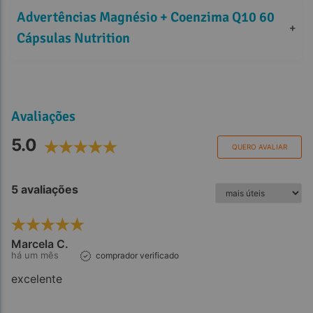
Advertências Magnésio + Coenzima Q10 60 
+
Cápsulas Nutrition
Avaliações
5.0
QUERO AVALIAR
5 avaliações
Marcela C.
há um mês
comprador verificado
Referências Bibliográficas
excelente
A Fórmula
Infinity Pharma