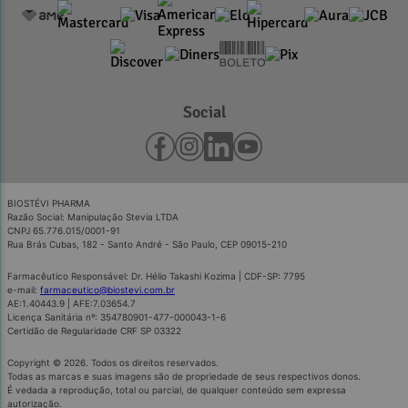
Social
BIOSTÉVI PHARMA
Razão Social: Manipulação Stevia LTDA
CNPJ 65.776.015/0001-91
Rua Brás Cubas, 182 - Santo André - São Paulo, CEP 09015-210
Farmacêutico Responsável: Dr. Hélio Takashi Kozima | CDF-SP: 7795
e-mail:
farmaceutico@biostevi.com.br
AE:1.40443.9 | AFE:7.03654.7
Licença Sanitária nº: 354780901-477-000043-1-6
Certidão de Regularidade CRF SP 03322
Copyright © 2026. Todos os direitos reservados.
Todas as marcas e suas imagens são de propriedade de seus respectivos donos.
É vedada a reprodução, total ou parcial, de qualquer conteúdo sem expressa
autorização.