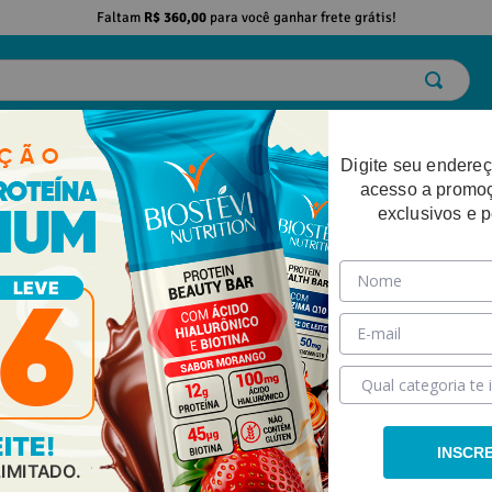
Faltam
R$ 360,00
para você ganhar frete grátis!
ELO
EMAGRECIMENTO
DESEMPENHO FÍSICO
BELEZA
SAÚDE
Digite seu endereç
acesso a promo
exclusivos e 
INSCR