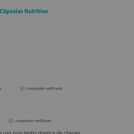
Cápsulas Nutrition
s
comprador verificado
comprador verificado
s uso pois tenho doença de chagas