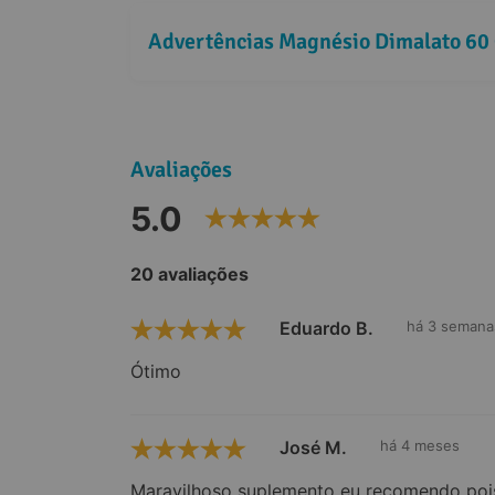
Advertências Magnésio Dimalato 60 
Avaliações
5.0
20 avaliações
Eduardo B.
há 3 semana
Ótimo
José M.
há 4 meses
Maravilhoso suplemento eu recomendo poi