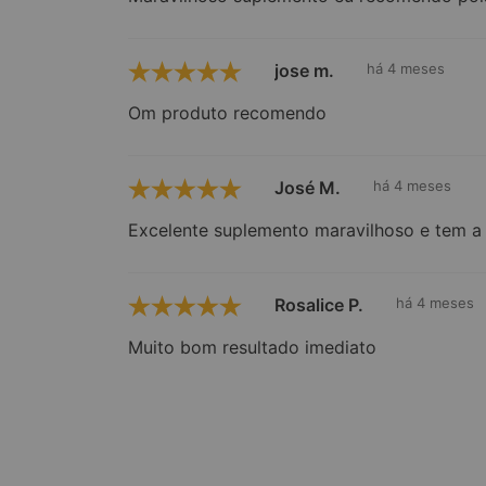
jose m.
há 4 meses
Om produto recomendo
José M.
há 4 meses
Excelente suplemento maravilhoso e tem a 
Rosalice P.
há 4 meses
Muito bom resultado imediato