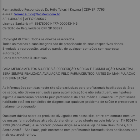
Farmacêutico Responsável: Dr. Hélio Takashi Kozima | CDF-SP: 7795
e-mail:
farmaceutico@biostevi.com.br
AE:1.40443.9 | AFE:7.03654.7
Licença Sanitária nº: 354780901-477-000043-1-6
Certidão de Regularidade CRF SP 03322
Copyright © 2026. Todos os direitos reservados.
Todas as marcas e suas imagens são de propriedade de seus respectivos donos.
É vedada a reprodução, total ou parcial, de qualquer conteúdo sem expressa
autorização.
Fotos meramente ilustrativas.
PARA MEDICAMENTOS SUJEITOS À PRESCRIÇÃO MÉDICA E FORMULAÇÃO MAGISTRAL,
SERÁ SEMPRE REALIZADA AVALIAÇÃO PELO FARMACÊUTICO ANTES DA MANIPULAÇÃO
E DISPENSAÇÃO.
As informações contidas neste site são exclusivas para profissionais habilitados da área
de saúde, não devem ser usadas para automedicação e não substituem, em hipótese
alguma a medicação prescrita pelo profissional da área médica. Somente um profissional
habilitado está em condições de diagnosticar qualquer problema de saúde e prescrever o
tratamento adequado.
Qualquer dúvida sobre os produtos divulgados em nosso site, entre em contato com um
de nossos farmacêuticos através do atendimento ao cliente ou pelo telefone (11) 93087-
7190 (Vendas/SAC) e se preferir, poderá dirigir-se a nossa loja na Rua Brás Cubas, 182 -
Santo André - São Paulo, pois contamos com profissionais farmacêuticos habilitados para
mais esclarecimentos.