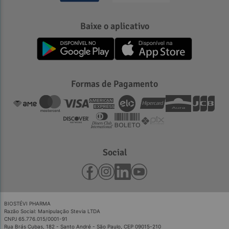
Baixe o aplicativo
Formas de Pagamento
Social
BIOSTÉVI PHARMA
Razão Social: Manipulação Stevia LTDA
CNPJ 65.776.015/0001-91
Rua Brás Cubas, 182 - Santo André - São Paulo, CEP 09015-210