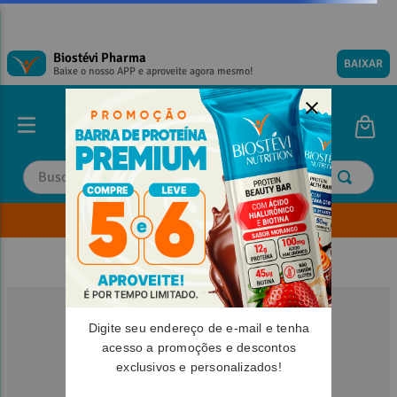
Biostévi Pharma
BAIXAR
Baixe o nosso APP e aproveite agora mesmo!
Buscar
Envie sua Receita
TERMOS MAIS BUSCADOS
TERMOS MAIS BUSCADOS
1
º
1
º
magnesio
magnesio
2
º
2
º
omega 3
omega 3
3
º
3
º
tadalafila
tadalafila
Digite seu endereço de e-mail e tenha
4
º
4
º
vitamina d
vitamina d
acesso a promoções e descontos
exclusivos e personalizados!
5
º
5
º
minoxidil
minoxidil