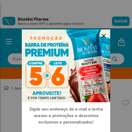
Biostévi Pharma
BAIXAR
Baixe o nosso APP e aproveite agora mesmo!
Buscar
Envie sua Receita
TERMOS MAIS BUSCADOS
TERMOS MAIS BUSCADOS
1
º
1
º
magnesio
magnesio
Nutrition
2
º
2
º
omega 3
omega 3
3
º
3
º
tadalafila
tadalafila
Digite seu endereço de e-mail e tenha
4
º
4
º
vitamina d
vitamina d
acesso a promoções e descontos
exclusivos e personalizados!
5
º
5
º
minoxidil
minoxidil