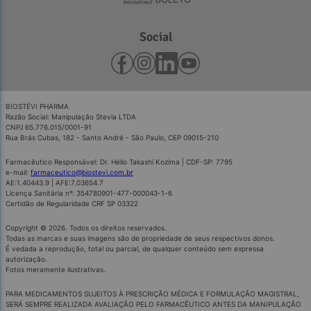
Social
BIOSTÉVI PHARMA
Razão Social: Manipulação Stevia LTDA
CNPJ 65.776.015/0001-91
Rua Brás Cubas, 182 - Santo André - São Paulo, CEP 09015-210
Farmacêutico Responsável: Dr. Hélio Takashi Kozima | CDF-SP: 7795
e-mail:
farmaceutico@biostevi.com.br
AE:1.40443.9 | AFE:7.03654.7
Licença Sanitária nº: 354780901-477-000043-1-6
Certidão de Regularidade CRF SP 03322
Copyright © 2026. Todos os direitos reservados.
Todas as marcas e suas imagens são de propriedade de seus respectivos donos.
É vedada a reprodução, total ou parcial, de qualquer conteúdo sem expressa
autorização.
Fotos meramente ilustrativas.
PARA MEDICAMENTOS SUJEITOS À PRESCRIÇÃO MÉDICA E FORMULAÇÃO MAGISTRAL,
SERÁ SEMPRE REALIZADA AVALIAÇÃO PELO FARMACÊUTICO ANTES DA MANIPULAÇÃO