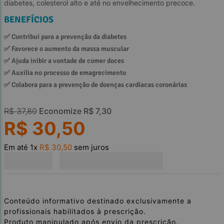
diabetes, colesterol alto e até no envelhecimento precoce.
BENEFÍCIOS
✅ 
Contribui para a prevenção da diabetes
✅ 
Favorece o aumento da massa muscular
✅ 
Ajuda inibir a vontade de comer doces
✅ 
Auxilia no processo de emagrecimento
✅ 
Colabora para a prevenção de doenças cardíacas coronárias
R$
37
,
80
Economize
R$
7
,
30
R$
30
,
50
Em até
1
x
R$
30
,
50
sem juros
Conteúdo informativo destinado exclusivamente a
profissionais habilitados à prescrição.
Produto manipulado após envio da prescrição.