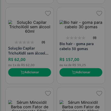
(0)
(0)
Bio hair - goma para
Solução Capilar
cabelo 30 gomas
TrichoXidil sem álcool
60ml
R$
62
,
00
R$
157
,
00
ou
1
x de
R$
62
,
00
ou
4
x de
R$
39
,
25
Adicionar
Adicionar