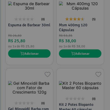
(0)
(5)
Espuma de Barbear 30ml
Msm 400mg 120
Cápsulas
R$
26
,
80
R$
53
,
35
R$
25
,
80
R$
38
,
00
ou
1
x de
R$
25
,
80
ou
1
x de
R$
38
,
00
Adicionar
Adicionar
(0)
(0)
Kit 2 Potes Biopanto
Gel Minoxidil Barba com
Master 60 cápsulas