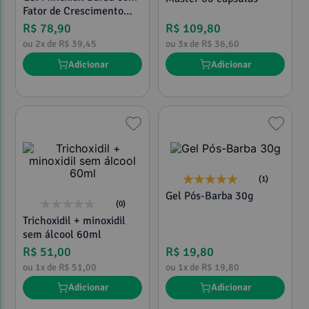
Fator de Crescimento
120g
R$
78
,
90
R$
109
,
80
ou
2
x de
R$
39
,
45
ou
3
x de
R$
36
,
60
Adicionar
Adicionar
(1)
Gel Pós-Barba 30g
(0)
Trichoxidil + minoxidil
sem álcool 60ml
R$
51
,
00
R$
19
,
80
ou
1
x de
R$
51
,
00
ou
1
x de
R$
19
,
80
Adicionar
Adicionar