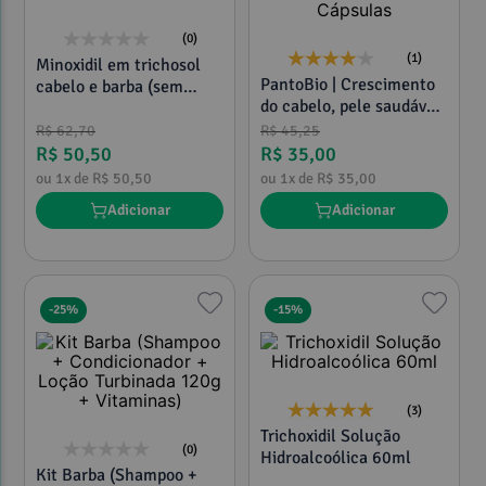
(0)
(1)
Minoxidil em trichosol
PantoBio | Crescimento
cabelo e barba (sem
do cabelo, pele saudável
álcool) 60ml
e unhas fortes 60
R$
62
,
70
R$
45
,
25
Cápsulas
R$
50
,
50
R$
35
,
00
ou
1
x de
R$
50
,
50
ou
1
x de
R$
35
,
00
Adicionar
Adicionar
-
25%
-
15%
(3)
Trichoxidil Solução
(0)
Hidroalcoólica 60ml
Kit Barba (Shampoo +