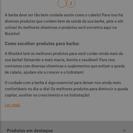
1
2
A barba deve ser tão bem cuidada assim como o cabelo! Para isso há
diversos produtos que cuidam bem da saúde da sua barba, pele e até
unhas! As melhores vitaminas e produtos você encontra aqui na
Biostévi!
Como escolher produtos para barba:
A Biostévi tem os melhores produtos para você cuidar ainda mais da
sua barba! Deixando-a mais macia, bonita e saudável! Para isso
contamos com diversas vitaminas e suplementos que evitam a queda
de cabelo, ajudam ele a crescer e o hidratam!
O cuidado com a barba é algo essencial para deixar-nos ainda mais
confortáveis no dia-a-dia! Os melhores produtos para diminuir a queda
capilar, auxiliar no crescimento e na hidratação!
Ler mais
Confira todos os nossos produtos, com diversos preços e
especificações, Todos podem ser ideais para você! Compre de forma
simples e fácil e cuide de sua barba para mantê-la sempre mais bonita
e saudável!
Produtos em destaque