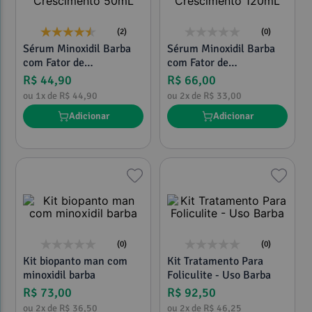
(2)
(0)
Sérum Minoxidil Barba
Sérum Minoxidil Barba
com Fator de
com Fator de
Crescimento 50mL
Crescimento 120mL
R$
44
,
90
R$
66
,
00
ou
1
x de
R$
44
,
90
ou
2
x de
R$
33
,
00
Adicionar
Adicionar
(0)
(0)
Kit biopanto man com
Kit Tratamento Para
minoxidil barba
Foliculite - Uso Barba
R$
73
,
00
R$
92
,
50
ou
2
x de
R$
36
,
50
ou
2
x de
R$
46
,
25