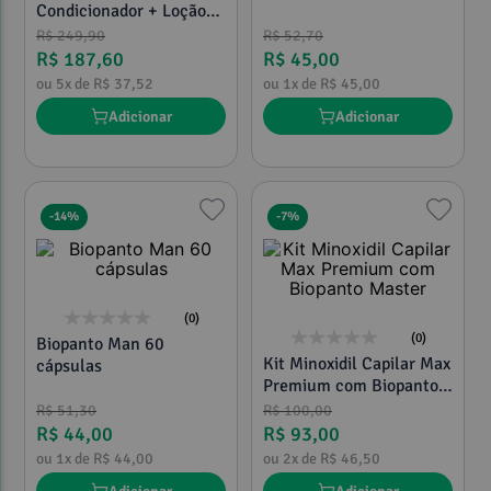
Condicionador + Loção
Turbinada 120g +
R$
249
,
90
R$
52
,
70
Vitaminas)
R$
187
,
60
R$
45
,
00
ou
5
x de
R$
37
,
52
ou
1
x de
R$
45
,
00
Adicionar
Adicionar
-
14%
-
7%
(0)
(0)
Biopanto Man 60
Kit Minoxidil Capilar Max
cápsulas
Premium com Biopanto
Master
R$
51
,
30
R$
100
,
00
R$
44
,
00
R$
93
,
00
ou
1
x de
R$
44
,
00
ou
2
x de
R$
46
,
50