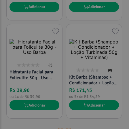
Adicionar
Adicionar
(0)
(0)
Hidratante Facial para
Kit Barba (Shampoo +
Foliculite 30g - Uso
Condicionador + Loção
Barba
Turbinada 50g +
R$
39
,
90
R$
171
,
45
Vitaminas)
ou
1
x de
R$
39
,
90
ou
5
x de
R$
34
,
29
Adicionar
Adicionar