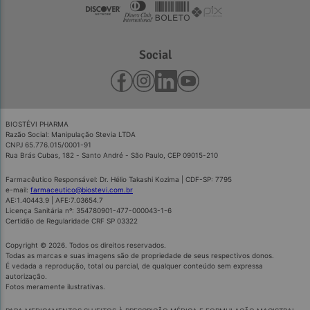
Social
BIOSTÉVI PHARMA
Razão Social: Manipulação Stevia LTDA
CNPJ 65.776.015/0001-91
Rua Brás Cubas, 182 - Santo André - São Paulo, CEP 09015-210
Farmacêutico Responsável: Dr. Hélio Takashi Kozima | CDF-SP: 7795
e-mail:
farmaceutico@biostevi.com.br
AE:1.40443.9 | AFE:7.03654.7
Licença Sanitária nº: 354780901-477-000043-1-6
Certidão de Regularidade CRF SP 03322
Copyright © 2026. Todos os direitos reservados.
Todas as marcas e suas imagens são de propriedade de seus respectivos donos.
É vedada a reprodução, total ou parcial, de qualquer conteúdo sem expressa
autorização.
Fotos meramente ilustrativas.