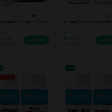
(0)
(2)
Desempenho e Energia (Cacá)
Kit long jack com turkester
85
,
80
R$
69
,
83
223
,
70
R$
48
,
90
Adicionar
Adici
 de
R$
37
,
28
ou
1
x de
R$
48
,
90
%
-
37%