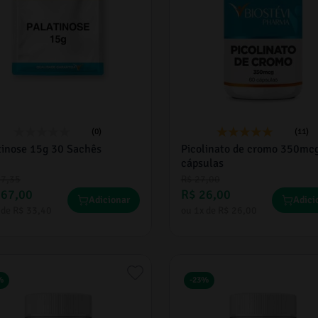
(0)
(11)
tinose 15g 30 Sachês
Picolinato de cromo 350mc
cápsulas
17
,
35
R$
27
,
00
167
,
00
R$
26
,
00
Adicionar
Adici
 de
R$
33
,
40
ou
1
x de
R$
26
,
00
%
-
23%