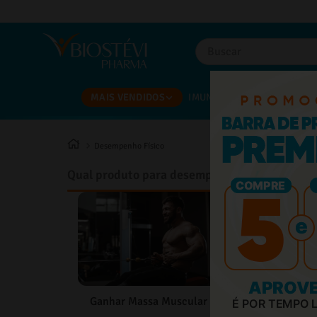
Buscar
TERMOS MAIS BUSCADOS
MAIS VENDIDOS
IMUNIDADE
BARBA E CAB
1
º
magnesio
2
º
omega 3
Desempenho Físico
3
º
tadalafila
Qual produto para desempenho físico você de
4
º
minoxidil
5
º
vitamina d
6
º
colageno
7
º
nac
8
º
coenzima q10
Melhor Defini
Ganhar Massa Muscular
9
º
morosil