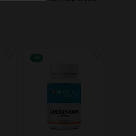
-
25%