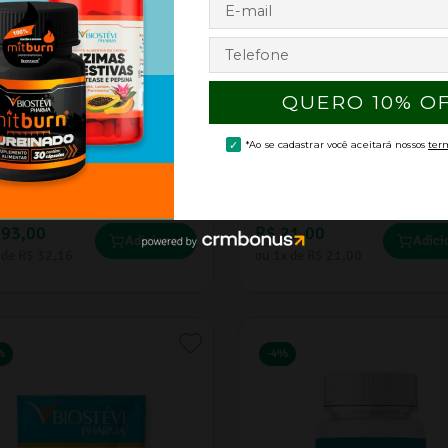
(0)
(0)
iPulse 250mg 30 Cápsulas
Valina 500mg 60 cápsulas
60
,
50
R$
35
,
20
193
,
00
R$
21
,
00
Adicionar
Adici
 de
R$
32
,
16
ou
1
x de
R$
21
,
00
%
-
4%