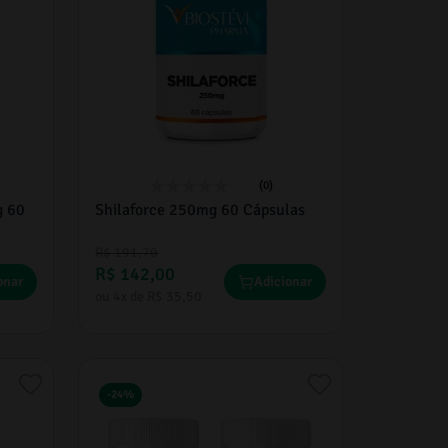
(0)
g 60
Shilaforce 250mg 60 Cápsulas
R$
191
,
70
R$
142
,
00
onar
Adicionar
ou
4
x de
R$
35
,
50
-
24%