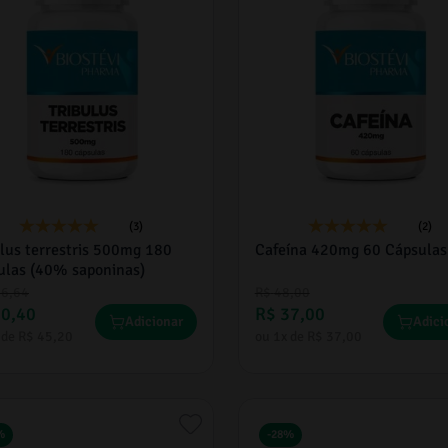
(3)
(2)
ulus terrestris 500mg 180
Cafeína 420mg 60 Cápsulas
ulas (40% saponinas)
16
,
64
R$
48
,
00
90
,
40
R$
37
,
00
Adicionar
Adici
 de
R$
45
,
20
ou
1
x de
R$
37
,
00
%
-
28%