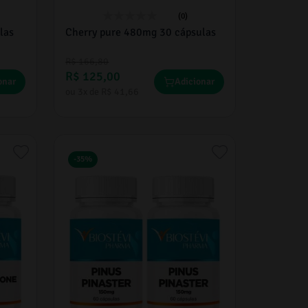
(0)
las
Cherry pure 480mg 30 cápsulas
R$
166
,
80
R$
125
,
00
onar
Adicionar
ou
3
x de
R$
41
,
66
-
35%