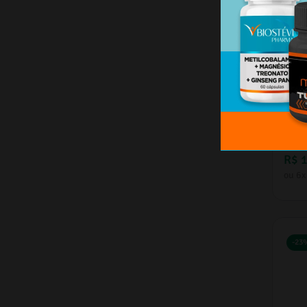
Saúde Neurológica
(
2
)
Sistema Urinário / Bexiga /
Rins
(
1
)
Sistema Respiratório
(
1
)
Linha Premium
(
1
)
Infantil
(
1
)
Homens
(
1
)
Barba
(
1
)
Pept
Acne e Oleosidade
(
1
)
R$
2
R$
ou
6
x
-
23