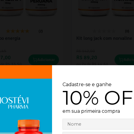
(2)
(0)
o energia
Kit long jack com norvaline
8
,
45
R$
142
,
00
67
,
00
R$
89
,
20
Adicionar
Adici
 de
R$
33
,
50
ou
2
x de
R$
44
,
60
%
-
40%