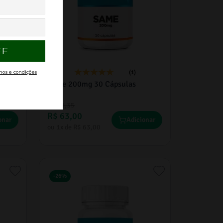
(1)
Same 200mg 30 Cápsulas
R$
98
,
35
R$
63
,
00
onar
Adicionar
ou
1
x de
R$
63
,
00
-
26%