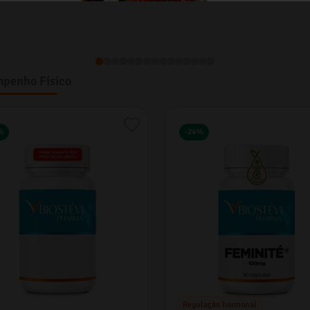
penho Físico
%
-
24%
Regulação hormonal