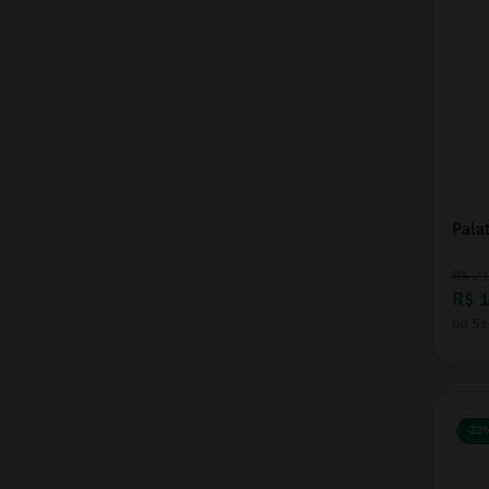
Pala
R$
2
R$
ou
5
x
-
22