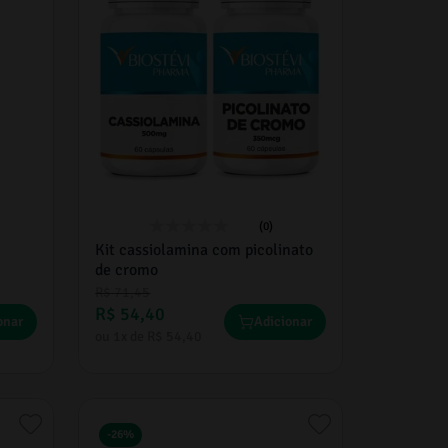
(0)
Kit cassiolamina com picolinato
de cromo
R$
71
,
45
R$
54
,
40
onar
Adicionar
ou
1
x de
R$
54
,
40
-
26%