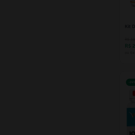
(
48
)
Vitaminas e Minerais
(
43
)
Inibir Apetite
(
34
)
Ossos
(
33
)
Kit 
Dormir Bem
(
33
)
Depressão
(
31
)
R$
3
Vontade de Doces
(
30
)
R$
TPC (Terapia Pós Ciclo)
(
29
)
TPM e Cólicas
(
25
)
ou
6
x
Intestino/Prisão de Ventre
(
21
)
Vegano
(
20
)
Celulite
(
19
)
-
24
Suplementos e Vitaminas
(
18
)
Termogênico
(
17
)
Menopausa
(
17
)
Aumento do Apetite
(
17
)
Celulite e Estrias
(
15
)
Articulações
(
15
)
Bloqueador de Gordura
(
14
)
AntiEnvelhecimento
(
14
)