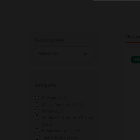
10
º
vitamina
inerais
Desem
Relevância
-
22
Categoria
Energia
(
385
)
Massa Muscular
(
215
)
Força
(
203
)
Libido e Estimulante Sexual
(
146
)
Emagrecedores
(
112
)
Testosterona
(
110
)