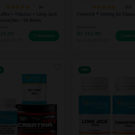
(4)
(11)
afila + Tribulus + Long Jack
Feminité ® 100mg 30 Cápsu
sociações - 30 doses
55
,
25
R$
200
,
50
121
,
00
R$
152
,
90
Adicionar
Adici
 de
R$
40
,
33
ou
4
x de
R$
38
,
22
%
-
30%