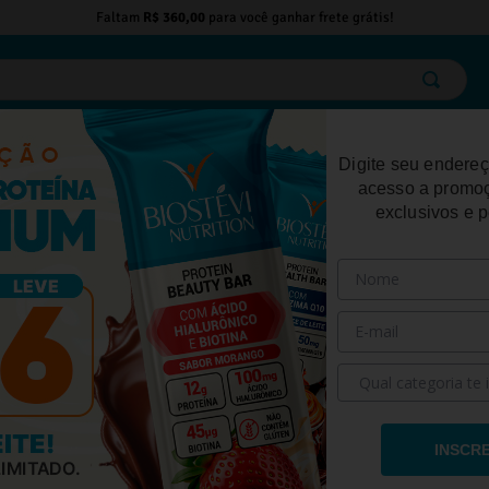
Faltam
R$ 360,00
para você ganhar frete grátis!
ELO
EMAGRECIMENTO
DESEMPENHO FÍSICO
BELEZA
SAÚDE
Digite seu endereç
acesso a promo
exclusivos e 
seja?
ção Muscular
INSCR
Mais Disposição para Treinar
Aumentar