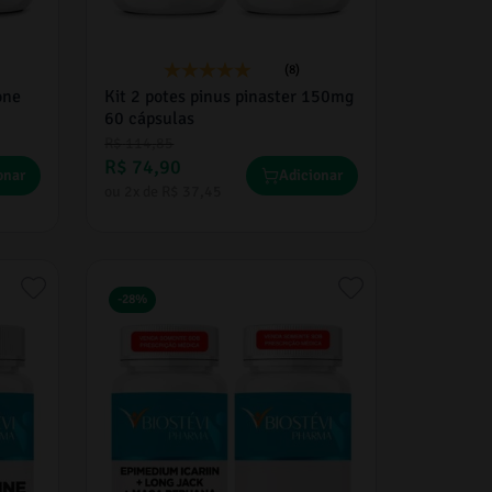
(8)
one
Kit 2 potes pinus pinaster 150mg
60 cápsulas
R$
114
,
85
R$
74
,
90
onar
Adicionar
ou
2
x de
R$
37
,
45
-
28%