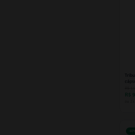
Trib
cáps
R$
1
R$
ou
2
x
-
40