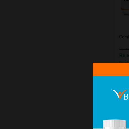
Ácidos Graxos
(
13
)
Pele
(
12
)
Fibromialgia
(
12
)
Cartilagem
(
12
)
Digestão e Refluxo
(
11
)
Cabelo
(
10
)
Comb
Tireoides
(
8
)
Olheira e Rugas
(
7
)
R$
8
Manchas e Melasmas
(
6
)
R$
Bloqueador de Carboidratos
ou
2
x
(
6
)
Ação Clareadora
(
6
)
Saúde
(
5
)
Refeições Fit
(
5
)
-
26
Granolas e Snacks
(
5
)
Emagrecimento
(
5
)
Barras de Proteína
(
5
)
Desempenho Físico
(
4
)
Firmadores
(
3
)
Cicatrizantes
(
3
)
Unhas
(
2
)